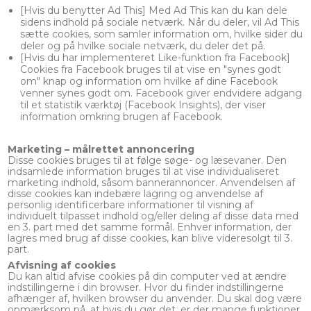
[Hvis du benytter Ad This] Med Ad This kan du kan dele
sidens indhold på sociale netværk. Når du deler, vil Ad This
sætte cookies, som samler information om, hvilke sider du
deler og på hvilke sociale netværk, du deler det på.
[Hvis du har implementeret Like-funktion fra Facebook]
Cookies fra Facebook bruges til at vise en "synes godt
om" knap og information om hvilke af dine Facebook
venner synes godt om. Facebook giver endvidere adgang
til et statistik værktøj (Facebook Insights), der viser
information omkring brugen af Facebook.
Marketing – målrettet annoncering
Disse cookies bruges til at følge søge- og læsevaner. Den
indsamlede information bruges til at vise individualiseret
marketing indhold, såsom bannerannoncer. Anvendelsen af
disse cookies kan indebære lagring og anvendelse af
personlig identificerbare informationer til visning af
individuelt tilpasset indhold og/eller deling af disse data med
en 3. part med det samme formål. Enhver information, der
lagres med brug af disse cookies, kan blive videresolgt til 3.
part.
Afvisning af cookies
Du kan altid afvise cookies på din computer ved at ændre
indstillingerne i din browser. Hvor du finder indstillingerne
afhænger af, hvilken browser du anvender. Du skal dog være
opmærksom på, at hvis du gør det, er der mange funktioner