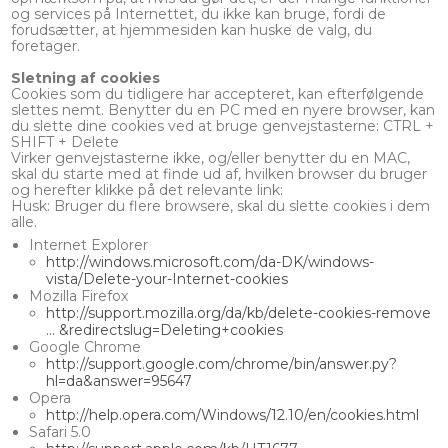
og services på Internettet, du ikke kan bruge, fordi de
forudsætter, at hjemmesiden kan huske de valg, du
foretager.
Sletning af cookies
Cookies som du tidligere har accepteret, kan efterfølgende
slettes nemt. Benytter du en PC med en nyere browser, kan
du slette dine cookies ved at bruge genvejstasterne: CTRL +
SHIFT + Delete
Virker genvejstasterne ikke, og/eller benytter du en MAC,
skal du starte med at finde ud af, hvilken browser du bruger
og herefter klikke på det relevante link:
Husk: Bruger du flere browsere, skal du slette cookies i dem
alle.
Internet Explorer
http://windows.microsoft.com/da-DK/windows-
vista/Delete-your-Internet-cookies
Mozilla Firefox
http://support.mozilla.org/da/kb/delete-cookies-remove
... &redirectslug=Deleting+cookies
Google Chrome
http://support.google.com/chrome/bin/answer.py?
hl=da&answer=95647
Opera
http://help.opera.com/Windows/12.10/en/cookies.html
Safari 5.0