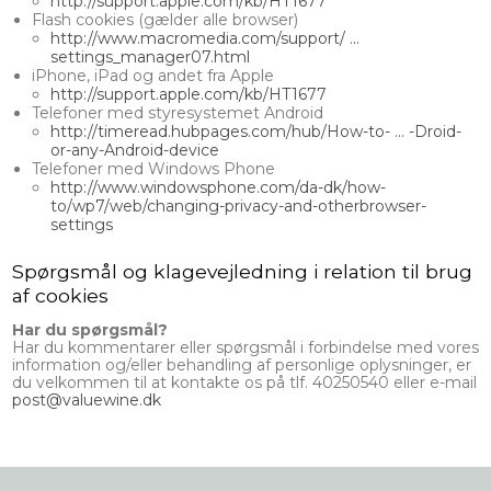
http://support.apple.com/kb/HT1677
Flash cookies (gælder alle browser)
http://www.macromedia.com/support/ ...
settings_manager07.html
iPhone, iPad og andet fra Apple
http://support.apple.com/kb/HT1677
Telefoner med styresystemet Android
http://timeread.hubpages.com/hub/How-to- ... -Droid-
or-any-Android-device
Telefoner med Windows Phone
http://www.windowsphone.com/da-dk/how-
to/wp7/web/changing-privacy-and-otherbrowser-
settings
Spørgsmål og klagevejledning i relation til brug
af cookies
Har du spørgsmål?
Har du kommentarer eller spørgsmål i forbindelse med vores
information og/eller behandling af personlige oplysninger, er
du velkommen til at kontakte os på tlf. 40250540 eller e-mail
post@valuewine.dk