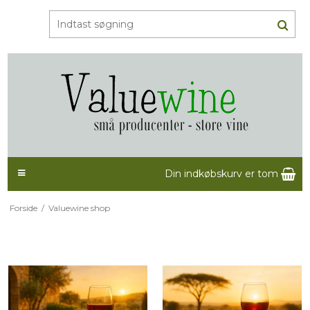
Din indkøbskurv er tom
Forside
/
Valuewine shop