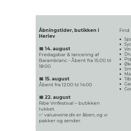
Åbningstider, butikken i
Find 
Herlev
Spa
Syd
📅 14. august
Vin
Dr
Fredagsbar & lancering af
Po
Baramblanc - Åbent fra 15:00 til
Øko
18:00
Sm
Ma
📅 15. august
Til
Gav
Åbent fra 12:00 til 14:00
Go
📅 22. august
Ribe Vinfestival – butikken
lukket.
✅ valuewine.dk er åben, og vi
pakker og sender.