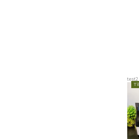
test2
Ti