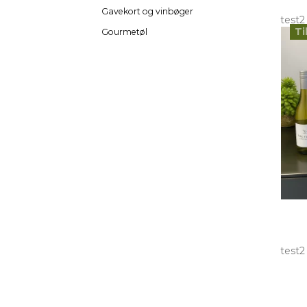
Gavekort og vinbøger
test2
Ti
Gourmetøl
test2