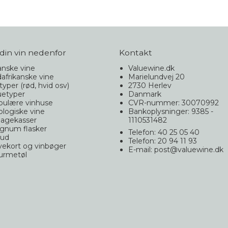
din vin nedenfor
Kontakt
nske vine
Valuewine.dk
afrikanske vine
Marielundvej 20
typer (rød, hvid osv)
2730 Herlev
uetyper
Danmark
pulære vinhuse
CVR-nummer: 30070992
logiske vine
Bankoplysninger: 9385 -
agekasser
1110531482
gnum flasker
Telefon: 40 25 05 40
bud
Telefon: 20 94 11 93
ekort og vinbøger
E-mail
:
post@valuewine.dk
urmetøl