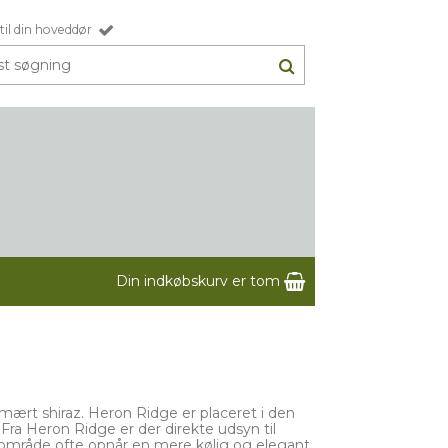
til din hoveddør
Din indkøbskurv er tom
mært shiraz. Heron Ridge er placeret i den
 Fra Heron Ridge er der direkte udsyn til
te område ofte opnår en mere kølig og elegant