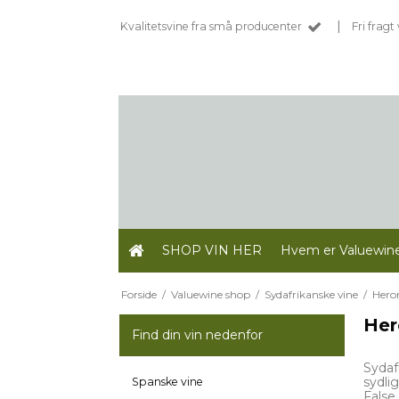
|
Kvalitetsvine fra små producenter
Fri frag
SHOP VIN HER
Hvem er Valuewin
Forside
/
Valuewine shop
/
Sydafrikanske vine
/
Heron
Her
Find din vin nedenfor
Sydaf
sydli
Spanske vine
False