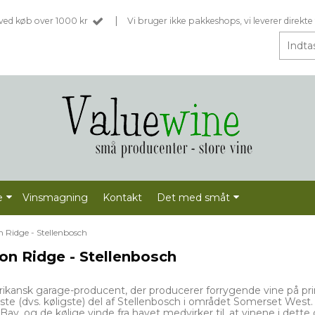
|
t ved køb over 1000 kr
Vi bruger ikke pakkeshops, vi leverer direkte 
e
Vinsmagning
Kontakt
Det med småt
 Ridge - Stellenbosch
on Ridge - Stellenbosch
rikansk garage-producent, der producerer forrygende vine på pri
gste (dvs. køligste) del af Stellenbosch i området Somerset West.
 Bay, og de kølige vinde fra havet medvirker til, at vinene i det