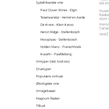
Sydafrikanske vine
stil e
Paul Cluver Wines - Elgin
Huset
flaske
Tesselaarsdal - Hemel en Aarde
stort
Heron 
De Krans - Klein Karoo
Canad
Heron Ridge - Stellenbosch
test2
Mooiplaas - Stellenbosch
Holden Manz - Franschhoek
Kusafiri - Paafdeberg
Vintyper (rød, hvid osv)
Druetyper
Populære vinhuse
Økologiske vine
Smagekasser
Magnum flasker
Tilbud