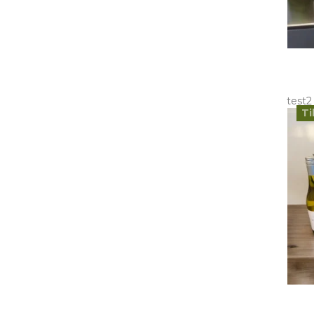
test2
Ti