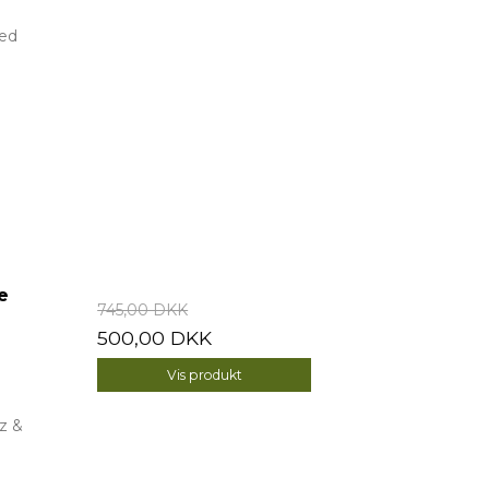
med
e
745,00 DKK
500,00 DKK
Vis produkt
az &