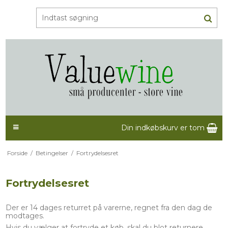
Din indkøbskurv er tom
Forside
/
Betingelser
/
Fortrydelsesret
Fortrydelsesret
Der er 14 dages returret på varerne, regnet fra den dag de
modtages.
Hvis du vælger at fortryde et køb, skal du blot returnere