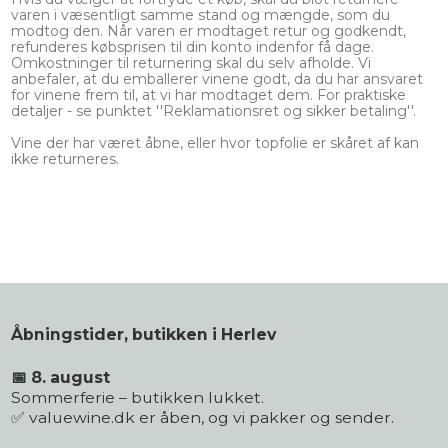
varen i væsentligt samme stand og mængde, som du
modtog den. Når varen er modtaget retur og godkendt,
refunderes købsprisen til din konto indenfor få dage.
Omkostninger til returnering skal du selv afholde. Vi
anbefaler, at du emballerer vinene godt, da du har ansvaret
for vinene frem til, at vi har modtaget dem. For praktiske
detaljer - se punktet ''Reklamationsret og sikker betaling''.
Vine der har været åbne, eller hvor topfolie er skåret af kan
ikke returneres.
Åbningstider, butikken i Herlev
📅 8. august
Sommerferie – butikken lukket.
✅ valuewine.dk er åben, og vi pakker og sender.