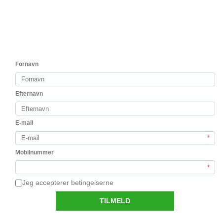
6 fl Locos by Alto Moncayo Baramblanc 2025
inkl vinkøler
Første hvidvin fra teamet bag Alto Moncayo
1.110,00 DKK
1.000,00 DKK
Vis produkt