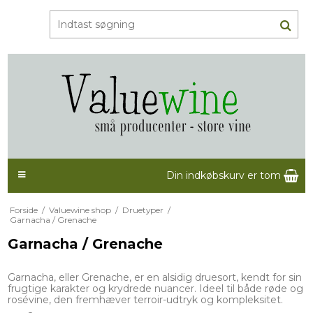
Din indkøbskurv er tom
Forside
/
Valuewine shop
/
Druetyper
/
Garnacha / Grenache
Garnacha / Grenache
Garnacha, eller Grenache, er en alsidig druesort, kendt for sin
frugtige karakter og krydrede nuancer. Ideel til både røde og
rosévine, den fremhæver terroir-udtryk og kompleksitet.