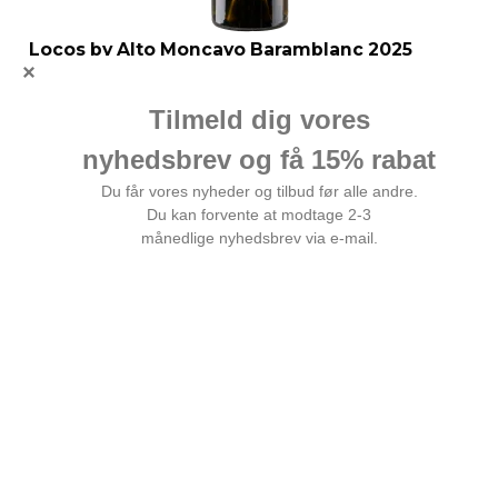
Locos by Alto Moncayo Baramblanc 2025
Første hvidvin fra teamet bag Alto Moncayo
185,00 DKK
Vis produkt
test2
Nyhed
Tilbud