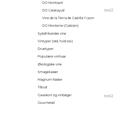
DO Montsant
test2
DO Calatayud
Vino de la Tierra de Castilla Y Leon
DO Monterrei (Galicien)
Sydafrikanske vine
Vintyper (rød, hvid osv)
Druetyper
Populære vinhuse
Økologiske vine
Smagekasser
Magnum flasker
Tilbud
Gavekort og vinbøger
test2
Gourmetøl