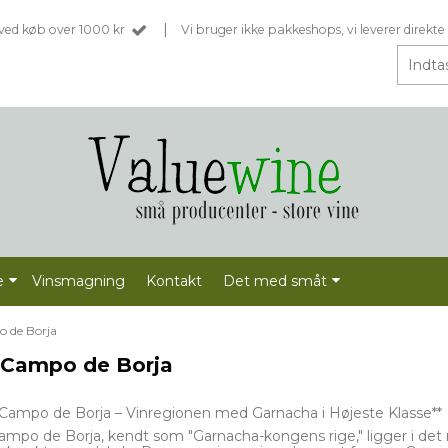
|
t ved køb over 1000 kr
Vi bruger ikke pakkeshops, vi leverer direkte 
e
Vinsmagning
Kontakt
Det med småt
 de Borja
Campo de Borja
Campo de Borja – Vinregionen med Garnacha i Højeste Klasse**
mpo de Borja, kendt som "Garnacha-kongens rige," ligger i det