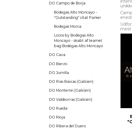
inten
DO Campo de Borja
unikk
Bodegas Alto Moncayo -
Campo
enest
"Outstanding" citat Parker
Udfor
Bodegas Morca
mest 
Locos by Bodegas Alto
Moncayo - skabt af teamet
bag Bodegas Alto Moncayo
DO Cava
DO Bierzo
DO Jumilla
DO Rias Baixas (Galicien)
DO Monterrei (Galicien)
DO Valdeorras (Galicien)
DO Rueda
DO Rioja
"O
DO Ribera del Duero