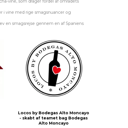
cha-vine, som drager fordel af områdets
rer i vine med rige smagsnuancer og
plev en smagsrejse gennem en af Spaniens
Locos by Bodegas Alto Moncayo
- skabt af teamet bag Bodegas
Alto Moncayo