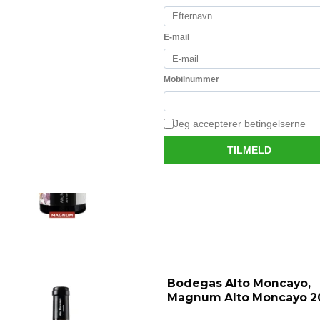
Bodegas Alto Moncayo,
Magnum Veraton 2021
100% garnacha og en kraftful
super vin fra Chris Ringland og
Luis Chueca
Bodegas Alto Moncayo,
Magnum Alto Moncayo 2