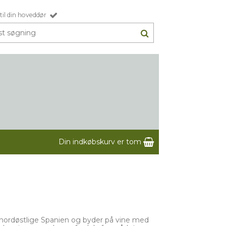
til din hoveddør
Din indkøbskurv er tom
 nordøstlige Spanien og byder på vine med