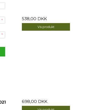
538,00 DKK
Vis produkt
d
 Jose
698,00 DKK
021
Vis produkt