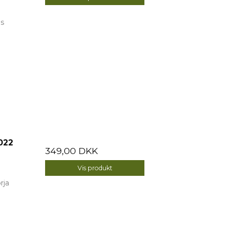
is
022
349,00 DKK
Vis produkt
rja