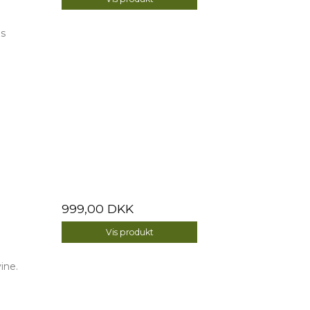
is
999,00 DKK
Vis produkt
ine.