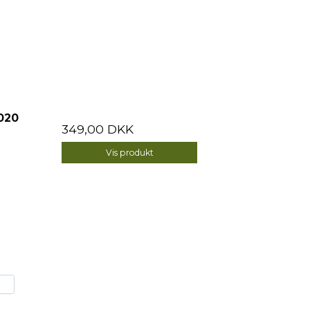
020
349,00 DKK
Vis produkt
rja