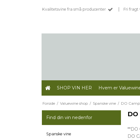
|
Kvalitetsvine fra små producenter
Fri frag
SHOP VIN HER
Hvem er Valuewin
Forside
/
Valuewine shop
/
Spanske vine
/
DO Campo
DO 
Find din vin nedenfor
**DO 
Spanske vine
DO Ca