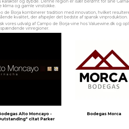
s karakter og dybde. Denne region er især berømt for sine Garna
e klima og gamle vinstokke.
 de Borja kombinerer tradition med innovation, hvilket resulte
ående kvalitet, der afspejler det bedste af spansk vinproduktion.
sk vores udvalg af Campo de Borja-vine hos Valuewine.dk og o
spændende vinregioner.
Bodegas Alto Moncayo -
Bodegas Morca
utstanding" citat Parker