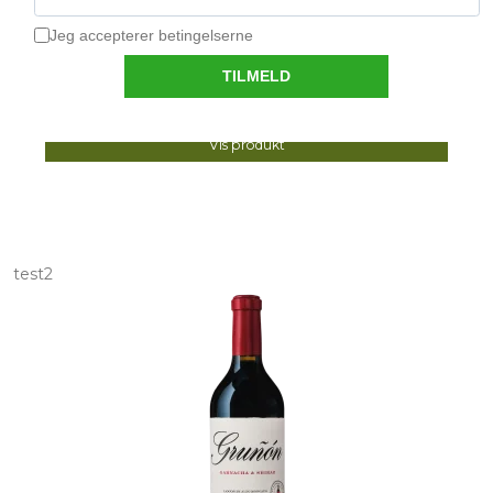
Ny vin fra folkene bag Alto Moncayo vinene.
185,00 DKK
Vis produkt
test2