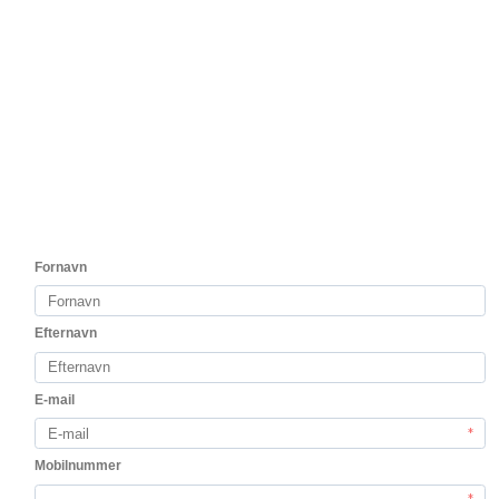
Vis produkt
test2
Locos by Alto Moncayo Barambán 2020