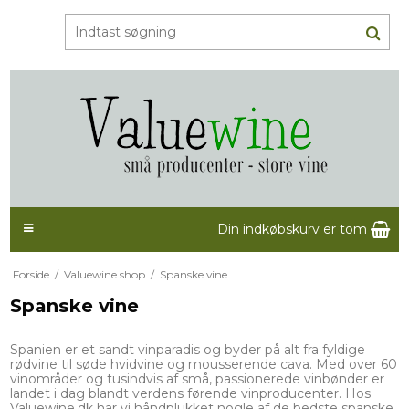
Din indkøbskurv er tom
Forside
/
Valuewine shop
/
Spanske vine
Spanske vine
Spanien er et sandt vinparadis og byder på alt fra fyldige
rødvine til søde hvidvine og mousserende cava. Med over 60
vinområder og tusindvis af små, passionerede vinbønder er
landet i dag blandt verdens førende vinproducenter. Hos
Valuewine.dk har vi håndplukket nogle af de bedste spanske