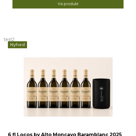
Vis produkt
test2
Nyhed
6 fl Locos by Alto Moncayo Baramblanc 2025