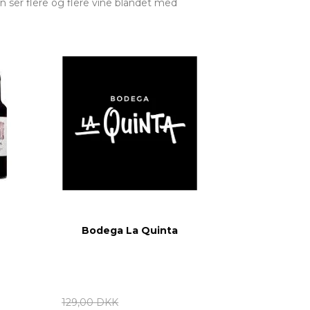
 ser flere og flere vine blandet med
Bodega La Quinta
129,00 DKK