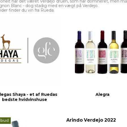
tionelt har det været Verdejo druen, som har domineret, men man
gnon Blanc - dog stadig med en vægt på Verdejo.
der finder du vin fra Rueda.
egas Shaya - et af Ruedas
Alegra
bedste hvidvinshuse
Arindo Verdejo 2022
lbud