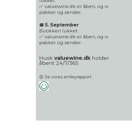
lukket.
✅ valuewine.dk er åben, og vi
pakker og sender.
📅 5. September
Butikken lukket.
✅ valuewine.dk er åben, og vi
pakker og sender.
Husk
valuewine.dk
holder
åbent 24/7/365
😊 Se vores smileyrapport