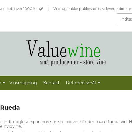
|
t ved køb over 1000 kr
Vi bruger ikke pakkeshops, vi leverer direkte 
e
Vinsmagning
Kontakt
Det med småt
Rueda
blandt nogle af spaniens største rødvine finder man Rueda vin. H
e hvidvine.