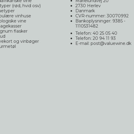
afrikanske vine
Marielundvej 20
typer (rød, hvid osv)
2730 Herlev
uetyper
Danmark
pulære vinhuse
CVR-nummer: 30070992
logiske vine
Bankoplysninger: 9385 -
agekasser
1110531482
gnum flasker
Telefon: 40 25 05 40
bud
Telefon: 20 94 11 93
ekort og vinbøger
E-mail
:
post@valuewine.dk
urmetøl