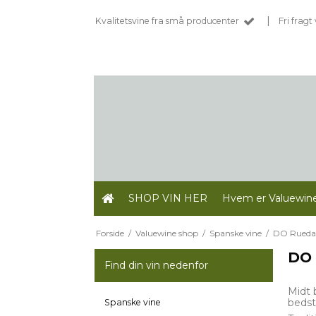
|
Kvalitetsvine fra små producenter
Fri frag
SHOP VIN HER
Hvem er Valuewin
Forside
/
Valuewine shop
/
Spanske vine
/
DO Rueda
DO 
Find din vin nedenfor
Midt 
bedst
Spanske vine