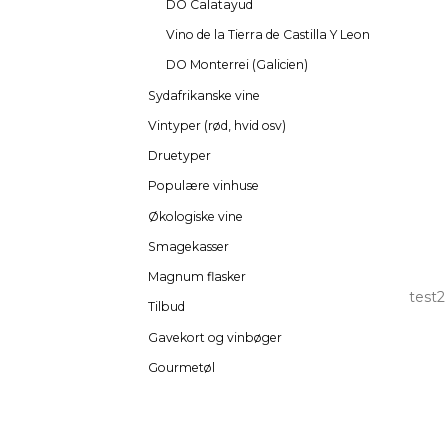
DO Calatayud
Vino de la Tierra de Castilla Y Leon
DO Monterrei (Galicien)
Sydafrikanske vine
Vintyper (rød, hvid osv)
Druetyper
Populære vinhuse
Økologiske vine
Smagekasser
Magnum flasker
test2
Tilbud
Gavekort og vinbøger
Gourmetøl