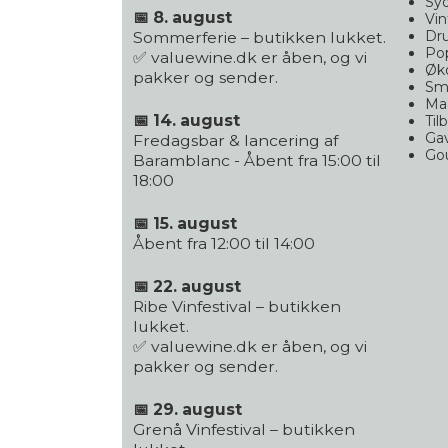
Syd
📅 8. august
Vin
Dr
Sommerferie – butikken lukket.
Po
✅ valuewine.dk er åben, og vi
Øko
pakker og sender.
Sm
Ma
📅 14. august
Til
Gav
Fredagsbar & lancering af
Go
Baramblanc - Åbent fra 15:00 til
18:00
📅 15. august
Åbent fra 12:00 til 14:00
📅 22. august
Ribe Vinfestival – butikken
lukket.
✅ valuewine.dk er åben, og vi
pakker og sender.
📅 29. august
Grenå Vinfestival – butikken