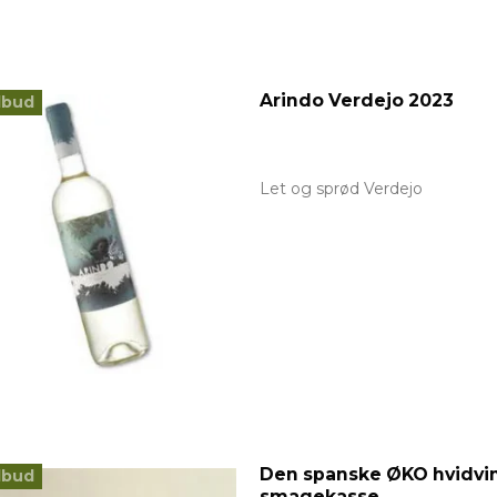
Arindo Verdejo 2023
lbud
Let og sprød Verdejo
Den spanske ØKO hvidvi
lbud
smagekasse