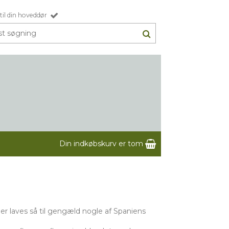
til din hoveddør
Din indkøbskurv er tom
er laves så til gengæld nogle af Spaniens