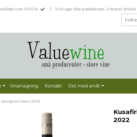
|
t ved køb over 1000 kr
Vi bruger ikke pakkeshops, vi leverer direkte 
e
Vinsmagning
Kontakt
Det med småt
sk sauvignon blanc 2022
Kusafi
2022