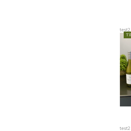
test2
Ti
test2