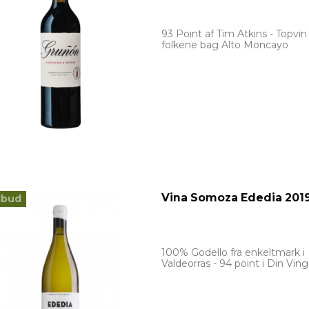
93 Point af Tim Atkins - Topvin 
folkene bag Alto Moncayo
Vina Somoza Ededia 201
lbud
100% Godello fra enkeltmark i
Valdeorras - 94 point i Din Vin