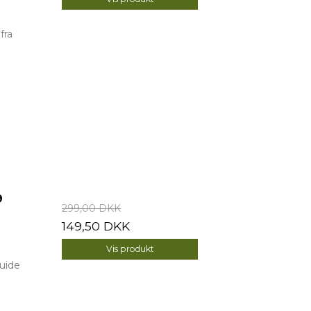
fra
9
299,00 DKK
149,50 DKK
Vis produkt
guide