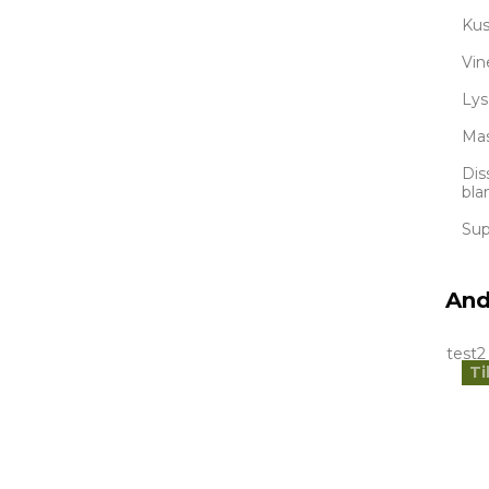
Kus
Vin
Lys
Mas
Dis
blan
Supe
And
test2
Ti