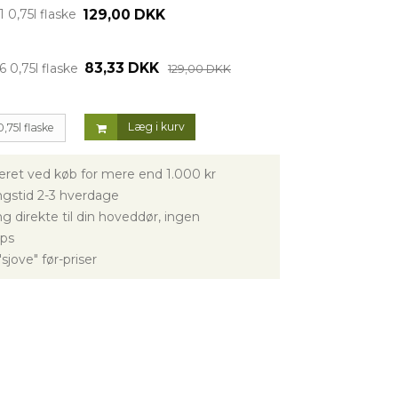
129,00 DKK
1 0,75l flaske
83,33 DKK
6 0,75l flaske
129,00 DKK
Læg i kurv
0,75l flaske
veret ved køb for mere end 1.000 kr
gstid 2-3 hverdage
g direkte til din hoveddør, ingen
ps
sjove" før-priser