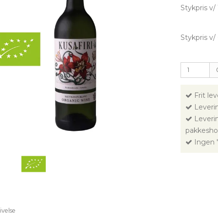
Stykpris v/ 
Stykpris v/ 
Frit le
Leverin
Leverin
pakkesho
Ingen "
ivelse