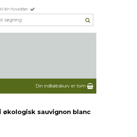
til din hoveddør
Din indkøbskurv er tom
ri økologisk sauvignon blanc