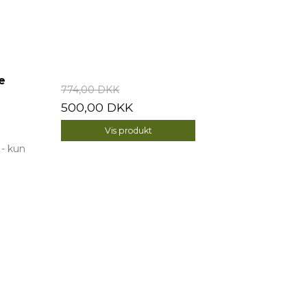
e
774,00 DKK
500,00 DKK
Vis produkt
 - kun