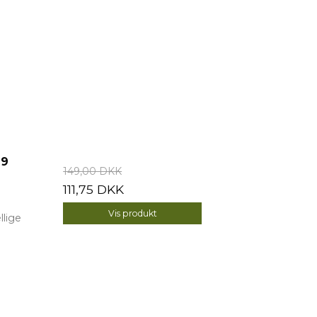
19
149,00 DKK
111,75 DKK
Vis produkt
llige