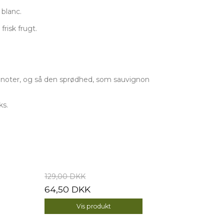
 blanc.
risk frugt.
 noter, og så den sprødhed, som sauvignon
ks.
129,00 DKK
64,50 DKK
Vis produkt