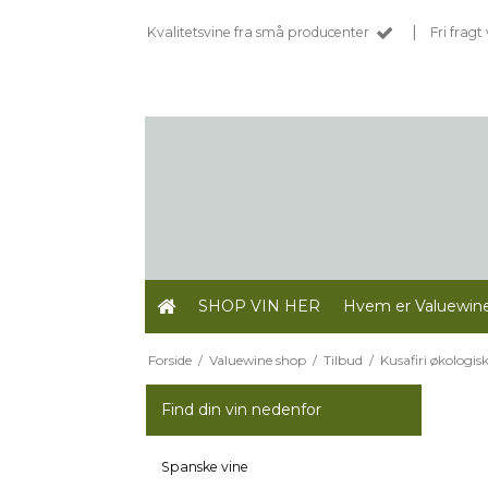
|
Kvalitetsvine fra små producenter
Fri frag
SHOP VIN HER
Hvem er Valuewin
Forside
/
Valuewine shop
/
Tilbud
/
Kusafiri økologi
Find din vin nedenfor
Spanske vine