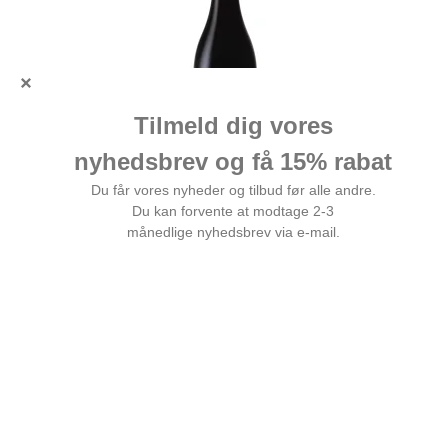
Heron Ridge The Flight 2020 shiraz / petit
verdot
Elegant Stellenbosch-blend med mørk frugt og bløde
tanniner.
149,00 DKK
Vis produkt