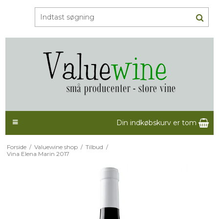
Din indkøbskurv er tom
Forside
/
Valuewine shop
/
Tilbud
/
Vina Elena Marin 2017