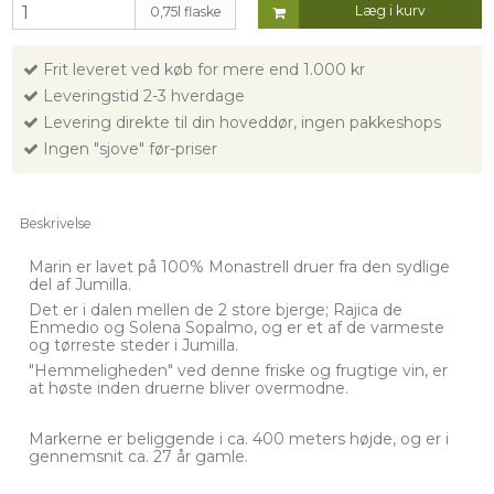
Læg i kurv
0,75l flaske
Frit leveret ved køb for mere end 1.000 kr
Leveringstid 2-3 hverdage
Levering direkte til din hoveddør, ingen pakkeshops
Ingen "sjove" før-priser
Beskrivelse
Marin er lavet på 100% Monastrell druer fra den sydlige
del af Jumilla.
Det er i dalen mellen de 2 store bjerge; Rajica de
Enmedio og Solena Sopalmo, og er et af de varmeste
og tørreste steder i Jumilla.
"Hemmeligheden" ved denne friske og frugtige vin, er
at høste inden druerne bliver overmodne.
Markerne er beliggende i ca. 400 meters højde, og er i
gennemsnit ca. 27 år gamle.