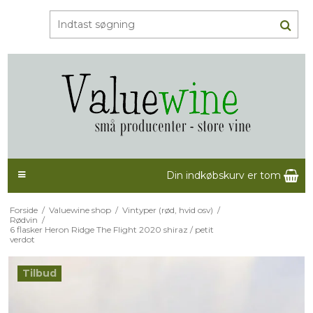
Din indkøbskurv er tom
Forside
/
Valuewine shop
/
Vintyper (rød, hvid osv)
/
Rødvin
/
6 flasker Heron Ridge The Flight 2020 shiraz / petit
verdot
Tilbud