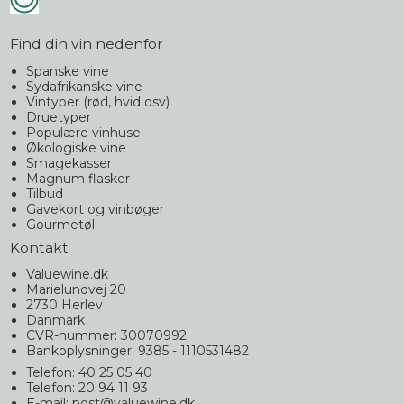
Find din vin nedenfor
Spanske vine
Sydafrikanske vine
Vintyper (rød, hvid osv)
Druetyper
Populære vinhuse
Økologiske vine
Smagekasser
Magnum flasker
Tilbud
Gavekort og vinbøger
Gourmetøl
Kontakt
Valuewine.dk
Marielundvej 20
2730 Herlev
Danmark
CVR-nummer: 30070992
Bankoplysninger: 9385 - 1110531482
Telefon: 40 25 05 40
Telefon: 20 94 11 93
E-mail
:
post@valuewine.dk