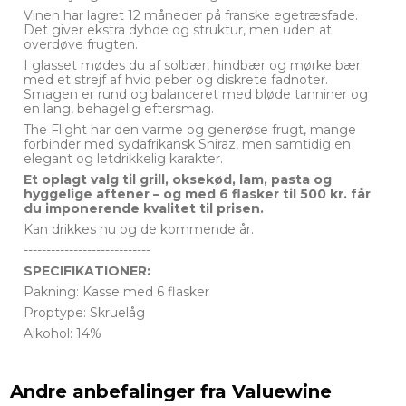
Vinen har lagret 12 måneder på franske egetræsfade.
Det giver ekstra dybde og struktur, men uden at
overdøve frugten.
I glasset mødes du af solbær, hindbær og mørke bær
med et strejf af hvid peber og diskrete fadnoter.
Smagen er rund og balanceret med bløde tanniner og
en lang, behagelig eftersmag.
The Flight har den varme og generøse frugt, mange
forbinder med sydafrikansk Shiraz, men samtidig en
elegant og letdrikkelig karakter.
Et oplagt valg til grill, oksekød, lam, pasta og
hyggelige aftener – og med 6 flasker til 500 kr. får
du imponerende kvalitet til prisen.
Kan drikkes nu og de kommende år.
----------------------------
SPECIFIKATIONER:
Pakning: Kasse med 6 flasker
Proptype: Skruelåg
Alkohol: 14%
Andre anbefalinger fra Valuewine