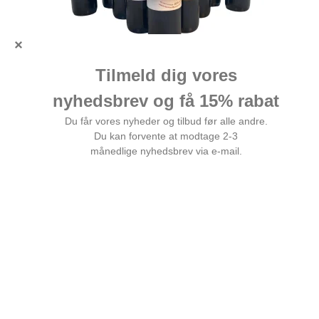
12 flasker La Flauta de Bartolo rødvin
1.000,00 DKK
Vis produkt
test2