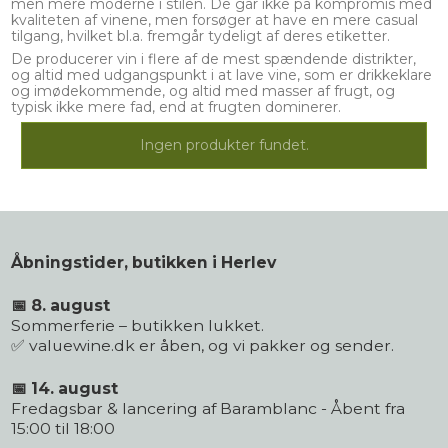
men mere moderne i stilen. De går ikke på kompromis med
kvaliteten af vinene, men forsøger at have en mere casual
tilgang, hvilket bl.a. fremgår tydeligt af deres etiketter.
De producerer vin i flere af de mest spændende distrikter,
og altid med udgangspunkt i at lave vine, som er drikkeklare
og imødekommende, og altid med masser af frugt, og
typisk ikke mere fad, end at frugten dominerer.
Ingen produkter fundet.
Åbningstider, butikken i Herlev
📅 8. august
Sommerferie – butikken lukket.
✅ valuewine.dk er åben, og vi pakker og sender.
📅 14. august
Fredagsbar & lancering af Baramblanc - Åbent fra
15:00 til 18:00