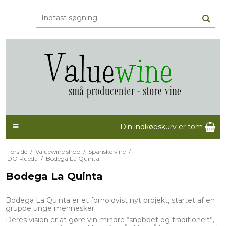
Din indkøbskurv er tom
Forside
/
Valuewine shop
/
Spanske vine
/
DO Rueda
/
Bodega La Quinta
Bodega La Quinta
Bodega La Quinta er et forholdvist nyt projekt, startet af en
gruppe unge mennesker.
Deres vision er at gøre vin mindre “snobbet og traditionelt”,