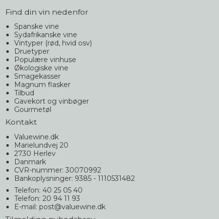
Find din vin nedenfor
Spanske vine
Sydafrikanske vine
Vintyper (rød, hvid osv)
Druetyper
Populære vinhuse
Økologiske vine
Smagekasser
Magnum flasker
Tilbud
Gavekort og vinbøger
Gourmetøl
Kontakt
Valuewine.dk
Marielundvej 20
2730 Herlev
Danmark
CVR-nummer: 30070992
Bankoplysninger: 9385 - 1110531482
Telefon: 40 25 05 40
Telefon: 20 94 11 93
E-mail
:
post@valuewine.dk