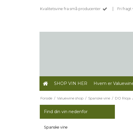
|
Kvalitetsvine fra små producenter
Fri frag
SHOP VIN HER
Hvem er Valuewin
Forside
/
Valuewine shop
/
Spanske vine
/
DO Rioja
Find din vin nedenfor
Spanske vine