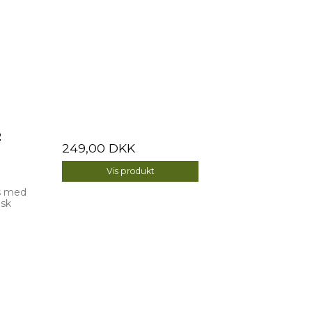
2
249,00 DKK
Vis produkt
as med
isk