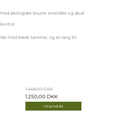
des med økologiske knuste vinstokke og skud
kontrol.
ylde med bløde tanniner, og en lang fin
1.448,00 DKK
1.250,00 DKK
Vis produkt