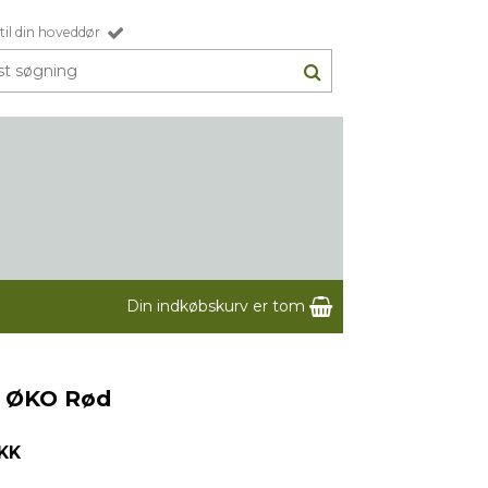
til din hoveddør
Din indkøbskurv er tom
o ØKO Rød
DKK