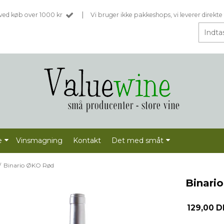
|
t ved køb over 1000 kr
Vi bruger ikke pakkeshops, vi leverer direkte 
e
Vinsmagning
Kontakt
Det med småt
/
Binario ØKO Rød
Binari
129,00 