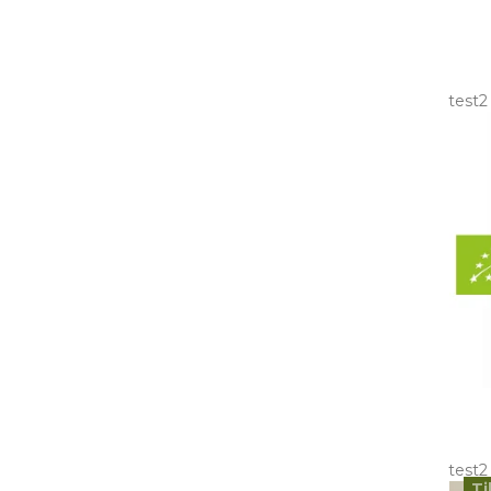
test2
test2
Ti