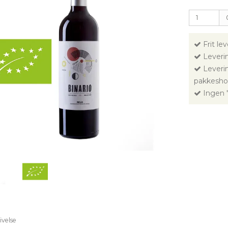
Frit le
Leverin
Leverin
pakkesho
Ingen "
ivelse