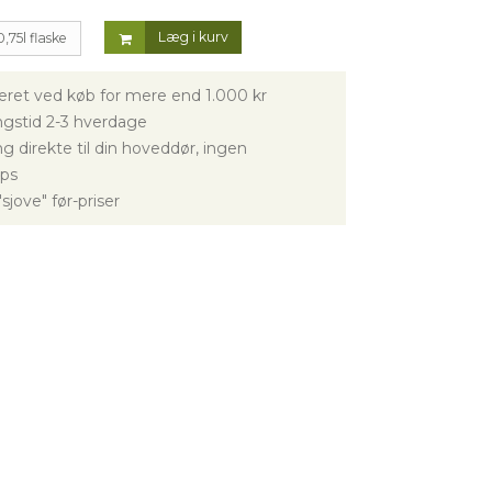
Læg i kurv
0,75l flaske
veret ved køb for mere end 1.000 kr
gstid 2-3 hverdage
g direkte til din hoveddør, ingen
ps
sjove" før-priser