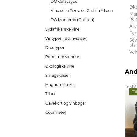
DO Calatayud
Øko
Vino de la Tierra de Castilla Y Leon
Mar
fra
DO Monterrei (Galicien)
All
Sydafrikanske vine
Far
Vintyper (rød, hvid osv)
Såv
afs
Druetyper
Vel
Populære vinhuse
Økologiske vine
And
Smagekasser
Magnum flasker
test2
Ti
Tilbud
Gavekort og vinbøger
Gourmetøl