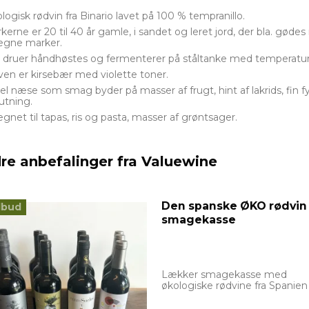
logisk rødvin fra Binario lavet på 100 % tempranillo.
kerne er 20 til 40 år gamle, i sandet og leret jord, der bla. gø
 egne marker.
e druer håndhøstes og fermenterer på ståltanke med temperatur
ven er kirsebær med violette toner.
el næse som smag byder på masser af frugt, hint af lakrids, fin f
lutning.
egnet til tapas, ris og pasta, masser af grøntsager.
re anbefalinger fra Valuewine
Den spanske ØKO rødvin
lbud
smagekasse
Lækker smagekasse med
økologiske rødvine fra Spanien