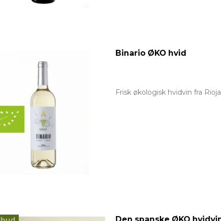
Binario ØKO hvid
Frisk økologisk hvidvin fra Rioj
Den spanske ØKO hvidvi
lbud