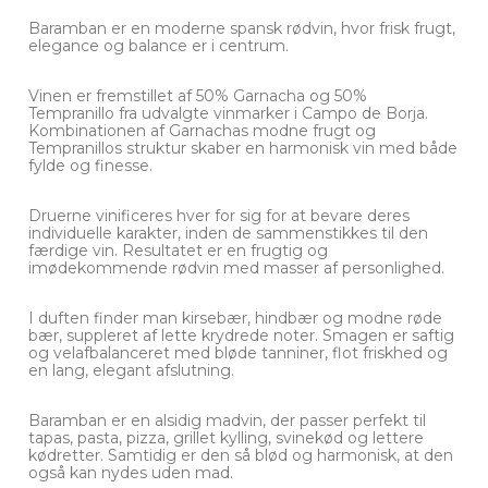
Baramban er en moderne spansk rødvin, hvor frisk frugt,
elegance og balance er i centrum.
Vinen er fremstillet af 50% Garnacha og 50%
Tempranillo fra udvalgte vinmarker i Campo de Borja.
Kombinationen af Garnachas modne frugt og
Tempranillos struktur skaber en harmonisk vin med både
fylde og finesse.
Druerne vinificeres hver for sig for at bevare deres
individuelle karakter, inden de sammenstikkes til den
færdige vin. Resultatet er en frugtig og
imødekommende rødvin med masser af personlighed.
I duften finder man kirsebær, hindbær og modne røde
bær, suppleret af lette krydrede noter. Smagen er saftig
og velafbalanceret med bløde tanniner, flot friskhed og
en lang, elegant afslutning.
Baramban er en alsidig madvin, der passer perfekt til
tapas, pasta, pizza, grillet kylling, svinekød og lettere
kødretter. Samtidig er den så blød og harmonisk, at den
også kan nydes uden mad.