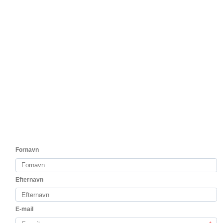
6 fl Locos by Alto Moncayo Baramblanc 2025
inkl vinkøler
Første hvidvin fra teamet bag Alto Moncayo
1.000,00 DKK
Vis produkt
Kunder der har købt dette produkt har
også købt
test2