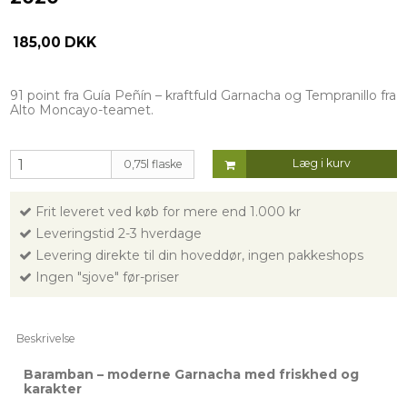
185,00 DKK
91 point fra Guía Peñín – kraftfuld Garnacha og Tempranillo fra
Alto Moncayo-teamet.
Læg i kurv
0,75l flaske
Frit leveret ved køb for mere end 1.000 kr
Leveringstid 2-3 hverdage
Levering direkte til din hoveddør, ingen pakkeshops
Ingen "sjove" før-priser
Beskrivelse
Baramban – moderne Garnacha med friskhed og
karakter