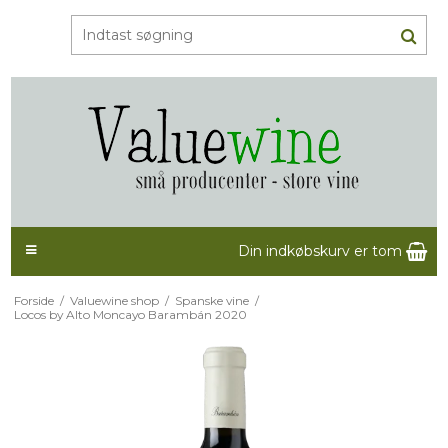
Din indkøbskurv er tom
Forside
/
Valuewine shop
/
Spanske vine
/
Locos by Alto Moncayo Barambán 2020