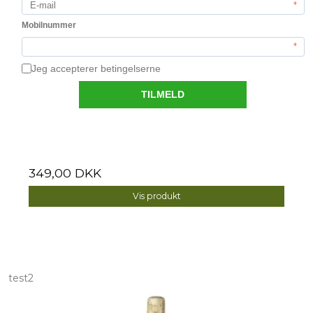
Bruto 2022
Virkelig en ægte powervin, stadig med elegance, men
koncentreret power.
349,00 DKK
Vis produkt
test2