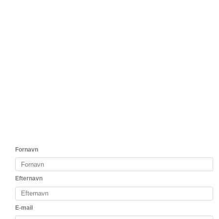
199,00 DKK
Vis produkt
Kunder der har købt dette produkt har
også købt
test2