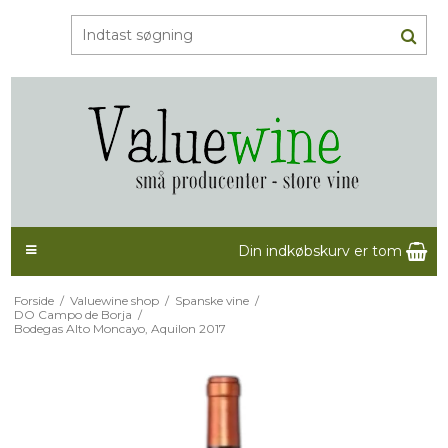
Din indkøbskurv er tom
Forside
/
Valuewine shop
/
Spanske vine
/
DO Campo de Borja
/
Bodegas Alto Moncayo, Aquilon 2017