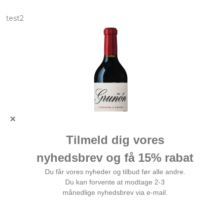
test2
Locos by Alto Moncayo Grunon 2020
93 Point af Tim Atkins - Topvin fra folkene bag Alto
Moncayo