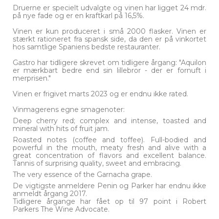
Druerne er specielt udvalgte og vinen har ligget 24 mdr.
på nye fade og er en kraftkarl på 16,5%.
Vinen er kun produceret i små 2000 flasker. Vinen er
stærkt rationeret fra spansk side, da den er på vinkortet
hos samtlige Spaniens bedste restauranter.
Gastro har tidligere skrevet om tidligere årgang: "Aquilon
er mærkbart bedre end sin lillebror - der er fornuft i
merprisen."
Vinen er frigivet marts 2023 og er endnu ikke rated.
Vinmagerens egne smagenoter:
Deep cherry red; complex and intense, toasted and
mineral with hits of fruit jam.
Roasted notes (coffee and toffee). Full-bodied and
powerful in the mouth, meaty fresh and alive with a
great concentration of flavors and excellent balance.
Tannis of surprising quality, sweet and embracing.
The very essence of the Garnacha grape.
De vigtigste anmeldere Penin og Parker har endnu ikke
anmeldt årgang 2017.
Tidligere årgange har fået op til 97 point i Robert
Parkers The Wine Advocate.