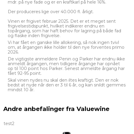
mdr. på nye fade og er en kraftkarl på hele 16%.
Der produceres lige over 40.000 fl. årligt.
Vinen er frigivet februar 2025. Det er et meget sent
frigivelsestidspunkt, hvilket indikerer endnu en
topårgang, som har haft behov for lagring på både fad
og flaske inden frigivelse.
Vi har fået en ganske lille allokering, så nok ingen tvivl
om, at årgangen ikke holder til den nye forventes primo
2026.
De vigtigste anmeldere Penin og Parker har endnu ikke
anmeldt årgangen, men tidligere årgange har opnået
op til 100 point hos Parker. Senest anmeldte årgang har
fået 92-95 point.
Skal vinen nydes nu skal den iltes kraftigt. Den er nok
bedst at nyde når den er 3 til 6 år, og kan snildt gemmes
mindst 10 år.
Andre anbefalinger fra Valuewine
test2