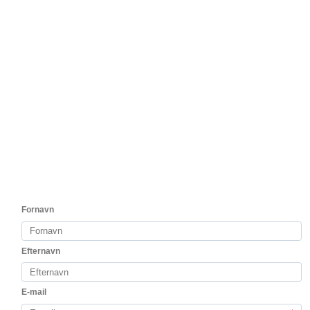
test2
Nyhed
Locos by Alto Moncayo Baramblanc 2025
Første hvidvin fra teamet bag Alto Moncayo
185,00 DKK