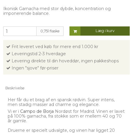
Ikonisk Garnacha med stor dybde, koncentration og
imponerende balance.
Læg i kurv
0,75l flaske
Frit leveret ved køb for mere end 1.000 kr
Leveringstid 2-3 hverdage
Levering direkte til din hoveddør, ingen pakkeshops
Ingen "sjove" før-priser
Beskrivelse
Her får du et brag af en spansk rødvin. Super intens,
men stadig masser ad charme og elegance.
Vi er i
Campo de Borja
Nordøst for Madrid. Vinen er lavet
på 100% garnacha, fra stokke som er mellem 40 og 70
år gamle.
Druerne er specielt udvalgte, og vinen har ligget 20