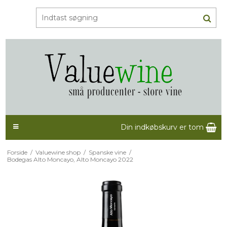
Din indkøbskurv er tom
Forside
/
Valuewine shop
/
Spanske vine
/
Bodegas Alto Moncayo, Alto Moncayo 2022