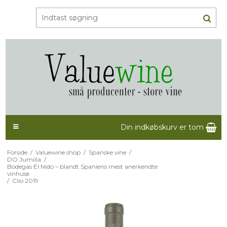
Din indkøbskurv er tom
Forside
/
Valuewine shop
/
Spanske vine
/
DO Jumilla
/
Bodegas El Nido – blandt Spaniens mest anerkendte
vinhuse
/
Clio 2019