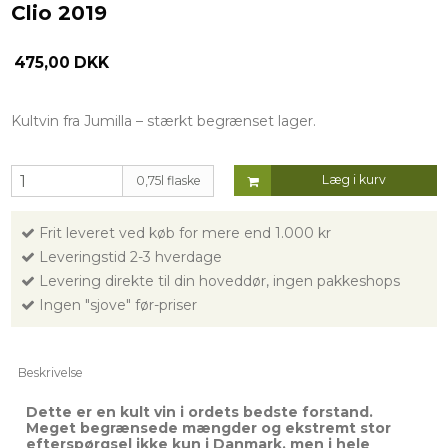
Clio 2019
475,00 DKK
Kultvin fra Jumilla – stærkt begrænset lager.
Læg i kurv
0,75l flaske
Frit leveret ved køb for mere end 1.000 kr
Leveringstid 2-3 hverdage
Levering direkte til din hoveddør, ingen pakkeshops
Ingen "sjove" før-priser
Beskrivelse
Dette er en kult vin i ordets bedste forstand.
Meget begrænsede mængder og ekstremt stor
efterspørgsel ikke kun i Danmark, men i hele