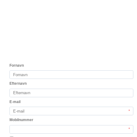
El Nido 2021
Ikonisk topvin fra Jumilla – kun få flasker tilbage.
1.150,00 DKK
Vis produkt