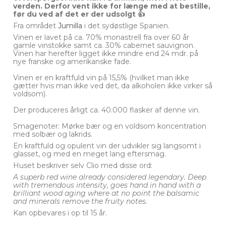
verden. Derfor vent ikke for længe med at bestille,
før du ved af det er der udsolgt 👍
Fra området
Jumilla
i det sydøstlige Spanien.
Vinen er lavet på ca. 70% monastrell fra over 60 år
gamle vinstokke samt ca. 30% cabernet sauvignon.
Vinen har herefter ligget ikke mindre end 24 mdr. på
nye franske og amerikanske fade.
Vinen er en kraftfuld vin på 15,5% (hvilket man ikke
gætter hvis man ikke ved det, da alkoholen ikke virker så
voldsom).
Der produceres årligt ca. 40.000 flasker af denne vin.
Smagenoter: Mørke bær og en voldsom koncentration
med solbær og lakrids.
En kraftfuld og opulent vin der udvikler sig langsomt i
glasset, og med en meget lang eftersmag.
Huset beskriver selv Clio med disse ord:
A superb red wine already considered legendary. Deep
with tremendous intensity, goes hand in hand with a
brilliant wood aging where at no point the balsamic
and minerals remove the fruity notes.
Kan opbevares i op til 15 år.