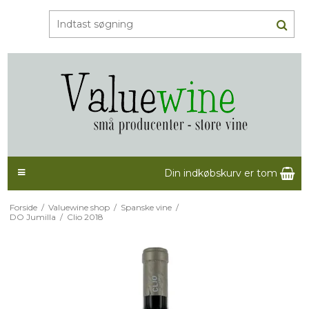
Din indkøbskurv er tom
Forside
/
Valuewine shop
/
Spanske vine
/
DO Jumilla
/
Clio 2018