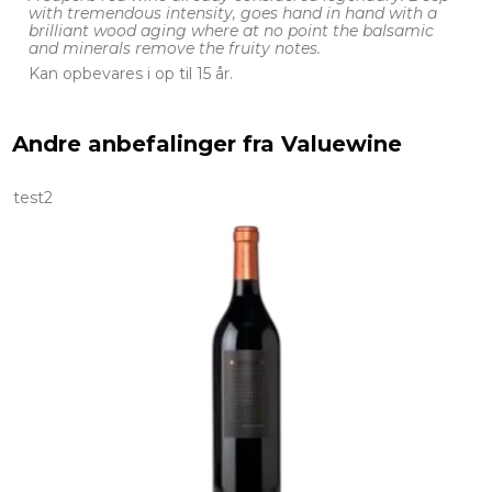
with tremendous intensity, goes hand in hand with a
brilliant wood aging where at no point the balsamic
and minerals remove the fruity notes.
Kan opbevares i op til 15 år.
Andre anbefalinger fra Valuewine
test2