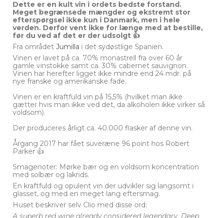
Dette er en kult vin i ordets bedste forstand.
Meget begrænsede mængder og ekstremt stor
efterspørgsel ikke kun i Danmark, men i hele
verden. Derfor vent ikke for længe med at bestille,
før du ved af det er der udsolgt 👍
Fra området
Jumilla
i det sydøstlige Spanien.
Vinen er lavet på ca. 70% monastrell fra over 60 år
gamle vinstokke samt ca. 30% cabernet sauvignon.
Vinen har herefter ligget ikke mindre end 24 mdr. på
nye franske og amerikanske fade.
Vinen er en kraftfuld vin på 15,5% (hvilket man ikke
gætter hvis man ikke ved det, da alkoholen ikke virker så
voldsom).
Der produceres årligt ca. 40.000 flasker af denne vin.
Årgang 2017 har fået suveræne 96 point hos Robert
Parker 👍
Smagenoter: Mørke bær og en voldsom koncentration
med solbær og lakrids.
En kraftfuld og opulent vin der udvikler sig langsomt i
glasset, og med en meget lang eftersmag.
Huset beskriver selv Clio med disse ord:
A superb red wine already considered legendary. Deep