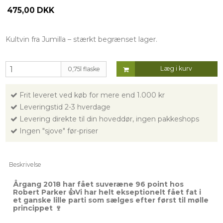
475,00 DKK
Kultvin fra Jumilla – stærkt begrænset lager.
Læg i kurv
0,75l flaske
Frit leveret ved køb for mere end 1.000 kr
Leveringstid 2-3 hverdage
Levering direkte til din hoveddør, ingen pakkeshops
Ingen "sjove" før-priser
Beskrivelse
Årgang 2018 har fået suveræne 96 point hos
Robert Parker 👍Vi har helt ekseptionelt fået fat i
et ganske lille parti som sælges efter først til mølle
princippet 🍷