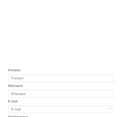
test2
El Nido 2021
Ikonisk topvin fra Jumilla – kun få flasker tilbage.