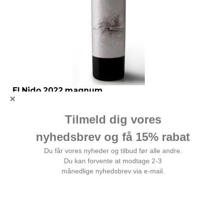
El Nido 2022 magnum
Bodegas El Nidos ikoniske topvin i eksklusivt
magnumformat.
2.599,00 DKK
Vis produkt