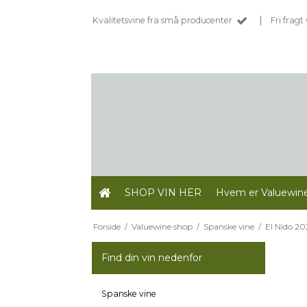
|
Kvalitetsvine fra små producenter
Fri frag
SHOP VIN HER
Hvem er Valuewin
Forside
/
Valuewine shop
/
Spanske vine
/
El Nido 2
Find din vin nedenfor
Spanske vine