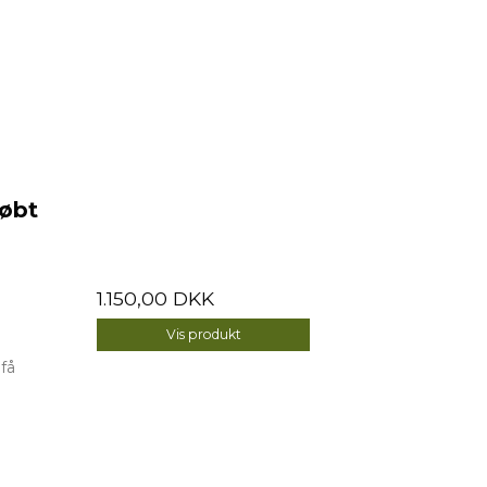
købt
1.150,00 DKK
Vis produkt
 få