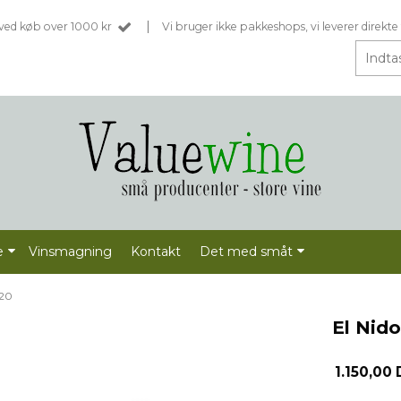
|
t ved køb over 1000 kr
Vi bruger ikke pakkeshops, vi leverer direkte 
e
Vinsmagning
Kontakt
Det med småt
020
El Nid
1.150,00