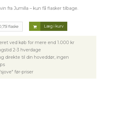
vin fra Jumilla – kun få flasker tilbage.
Læg i kurv
0,75l flaske
veret ved køb for mere end 1.000 kr
gstid 2-3 hverdage
g direkte til din hoveddør, ingen
ps
sjove" før-priser