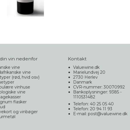
din vin nedenfor
Kontakt
nske vine
Valuewine.dk
afrikanske vine
Marielundvej 20
typer (rød, hvid osv)
2730 Herlev
uetyper
Danmark
pulære vinhuse
CVR-nummer: 30070992
logiske vine
Bankoplysninger: 9385 -
agekasser
1110531482
gnum flasker
Telefon: 40 25 05 40
bud
Telefon: 20 94 11 93
ekort og vinbøger
E-mail
:
post@valuewine.dk
urmetøl