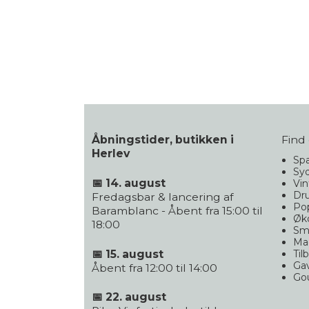
Åbningstider, butikken i
Find 
Herlev
Spa
Syd
📅 14. august
Vin
Dr
Fredagsbar & lancering af
Po
Baramblanc - Åbent fra 15:00 til
Øko
18:00
Sm
Ma
📅 15. august
Til
Gav
Åbent fra 12:00 til 14:00
Go
📅 22. august