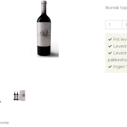
Ikonisk top
Frit le
Leverin
Leverin
pakkesho
Ingen "
ivelse