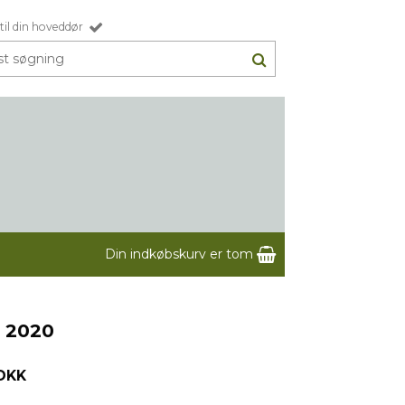
til din hoveddør
Din indkøbskurv er tom
o 2020
 DKK