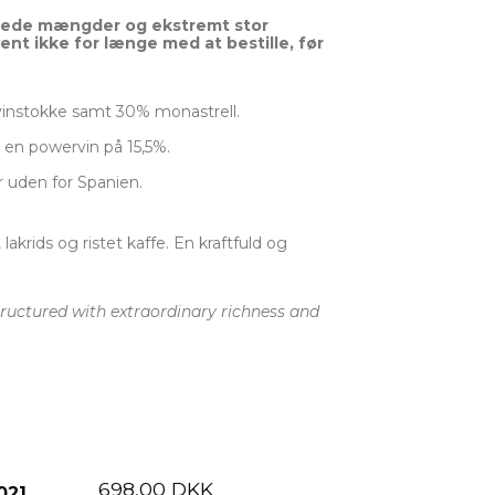
nsede mængder og ekstremt stor
ent ikke for længe med at bestille, før
 vinstokke samt 30% monastrell.
 en powervin på 15,5%.
r uden for Spanien.
rids og ristet kaffe. En kraftfuld og
ructured with extraordinary richness and
698,00 DKK
021