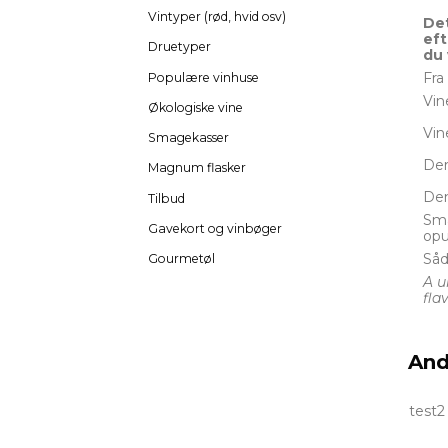
Vintyper (rød, hvid osv)
Det
eft
Druetyper
du 
Fra
Populære vinhuse
Vin
Økologiske vine
Vin
Smagekasser
Der
Magnum flasker
Den
Tilbud
Sma
Gavekort og vinbøger
opu
Såd
Gourmetøl
A u
fla
And
test2