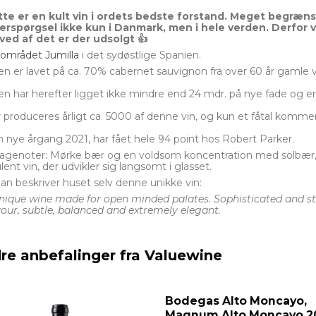
te er en kult vin i ordets bedste forstand. Meget begræ
erspørgsel ikke kun i Danmark, men i hele verden. Derfor v
ved af det er der udsolgt 👍
området Jumilla
i det sydøstlige Spanien.
en er lavet på ca. 70% cabernet sauvignon fra over 60 år gamle
en har herefter ligget ikke mindre end 24 mdr. på nye fade og er
 produceres årligt ca. 5000 af denne vin, og kun et fåtal komme
 nye årgang 2021, har fået hele 94 point hos Robert Parker.
genoter: Mørke bær og en voldsom koncentration med solbær, lak
lent vin, der udvikler sig langsomt i glasset.
an beskriver huset selv denne unikke vin:
nique wine made for open minded palates. Sophisticated and st
vour, subtle, balanced and extremely elegant.
re anbefalinger fra Valuewine
Bodegas Alto Moncayo,
Magnum Alto Moncayo 2