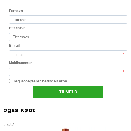
Holden Manz Chenin Blanc 2021
Klassisk Chenin Blanc fra Franschoek
169,00 DKK
Vis produkt
Kunder der har købt dette produkt har
også købt
test2