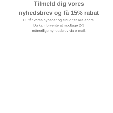
Flot og elegant
chardonnay
med let fadpræg.
249,00 DKK
Vis produkt
test2