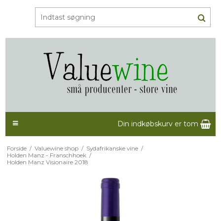
Din indkøbskurv er tom
Forside
/
Valuewine shop
/
Sydafrikanske vine
/
Holden Manz - Franschhoek
/
Holden Manz Visionaire 2018