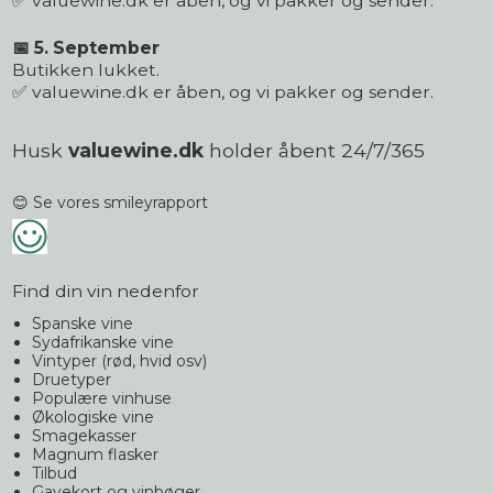
✅ valuewine.dk er åben, og vi pakker og sender.
📅 5. September
Butikken lukket.
✅ valuewine.dk er åben, og vi pakker og sender.
Husk
valuewine.dk
holder åbent 24/7/365
😊 Se vores smileyrapport
Find din vin nedenfor
Spanske vine
Sydafrikanske vine
Vintyper (rød, hvid osv)
Druetyper
Populære vinhuse
Økologiske vine
Smagekasser
Magnum flasker
Tilbud
Gavekort og vinbøger