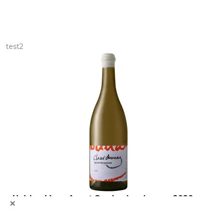
test2
Holden Manz Avant Garde chardonnay 2020