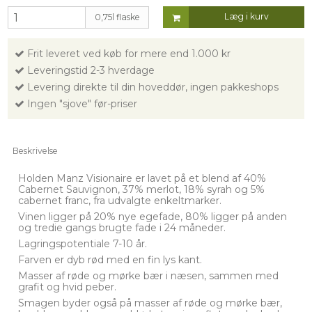
Læg i kurv
0,75l flaske
Frit leveret ved køb for mere end 1.000 kr
Leveringstid 2-3 hverdage
Levering direkte til din hoveddør, ingen pakkeshops
Ingen "sjove" før-priser
Beskrivelse
Holden Manz Visionaire er lavet på et blend af 40%
Cabernet Sauvignon, 37% merlot, 18% syrah og 5%
cabernet franc, fra udvalgte enkeltmarker.
Vinen ligger på 20% nye egefade, 80% ligger på anden
og tredie gangs brugte fade i 24 måneder.
Lagringspotentiale 7-10 år.
Farven er dyb rød med en fin lys kant.
Masser af røde og mørke bær i næsen, sammen med
grafit og hvid peber.
Smagen byder også på masser af røde og mørke bær,