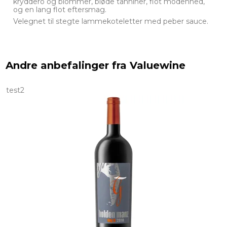
kryddero og blommer, bløde tanniner, flot modenhed,
og en lang flot eftersmag.
Velegnet til stegte lammekoteletter med peber sauce.
Andre anbefalinger fra Valuewine
test2