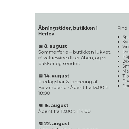
Åbningstider, butikken i
Find 
Herlev
Spa
Syd
📅 8. august
Vin
Dr
Sommerferie – butikken lukket.
Po
✅ valuewine.dk er åben, og vi
Øko
pakker og sender.
Sm
Ma
📅 14. august
Til
Gav
Fredagsbar & lancering af
Go
Baramblanc - Åbent fra 15:00 til
18:00
📅 15. august
Åbent fra 12:00 til 14:00
📅 22. august