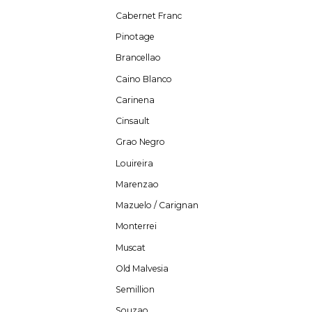
Cabernet Franc
Pinotage
Brancellao
Caino Blanco
Carinena
Cinsault
Grao Negro
Louireira
Marenzao
Mazuelo / Carignan
Monterrei
Muscat
Old Malvesia
Semillion
Souzao