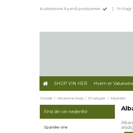
|
Kvalitetsvine fra små producenter
Fri frag
SHOP VIN HER
Hvem er Valuewin
Forside
/
Valuewine shop
/
Druetyper
/
Albarello
Alb
Find din vin nedenfor
Albar
alsidi
Spanske vine