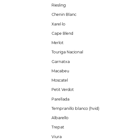
Riesling
Chenin Blanc
Xarel·lo
Cape Blend
Merlot
Touriga Nacional
Garnatxa
Macabeu
Moscatel
Petit Verdot
Parellada
Tempranillo blanco (hvid)
Albarello
Trepat
Viura