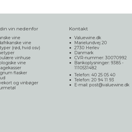
din vin nedenfor
Kontakt
nske vine
Valuewine.dk
afrikanske vine
Marielundvej 20
typer (rød, hvid osv)
2730 Herlev
uetyper
Danmark
pulære vinhuse
CVR-nummer: 30070992
logiske vine
Bankoplysninger: 9385 -
agekasser
1110531482
gnum flasker
Telefon: 40 25 05 40
bud
Telefon: 20 94 11 93
ekort og vinbøger
E-mail
:
post@valuewine.dk
urmetøl