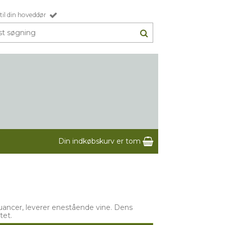
til din hoveddør
Din indkøbskurv er tom
nuancer, leverer enestående vine. Dens
tet.