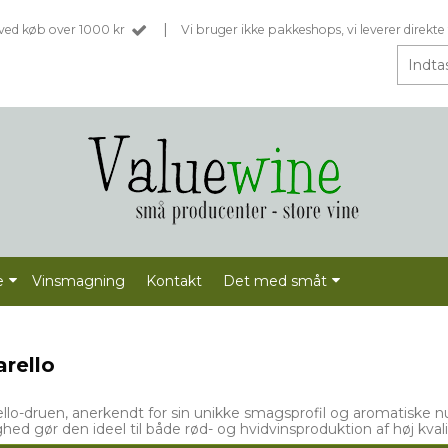
|
t ved køb over 1000 kr
Vi bruger ikke pakkeshops, vi leverer direkte 
e
Vinsmagning
Kontakt
Det med småt
arello
ello-druen, anerkendt for sin unikke smagsprofil og aromatiske 
ghed gør den ideel til både rød- og hvidvinsproduktion af høj kvali