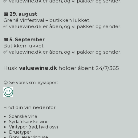
✅ valuewine.dk er åben, og vi pakker og sender.
📅 29. august
Grenå Vinfestival – butikken lukket.
✅ valuewine.dk er åben, og vi pakker og sender.
📅 5. September
Butikken lukket.
✅ valuewine.dk er åben, og vi pakker og sender.
Husk
valuewine.dk
holder åbent 24/7/365
😊 Se vores smileyrapport
Find din vin nedenfor
Spanske vine
Sydafrikanske vine
Vintyper (rød, hvid osv)
Druetyper
Populære vinhuse